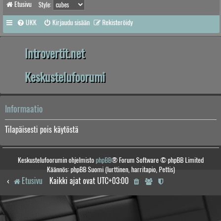
Etusivu
Style:
UKK
Kirjaudu sisään
Rekisteröidy
Introvertit.net
Keskustelufoorumi
Informaatio
Tilapäisesti pois käytöstä
Keskustelufoorumin ohjelmisto
phpBB
® Forum Software © phpBB Limited
Käännös: phpBB Suomi (lurttinen, harritapio, Pettis)
Etusivu
Kaikki ajat ovat
UTC+03:00