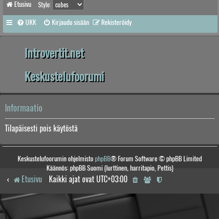
Etusivu
Style:
UKK
Kirjaudu sisään
Rekisteröidy
Introvertit.net
Keskustelufoorumi
Informaatio
Tilapäisesti pois käytöstä
Keskustelufoorumin ohjelmisto
phpBB
® Forum Software © phpBB Limited
Käännös: phpBB Suomi (lurttinen, harritapio, Pettis)
Etusivu
Kaikki ajat ovat
UTC+03:00