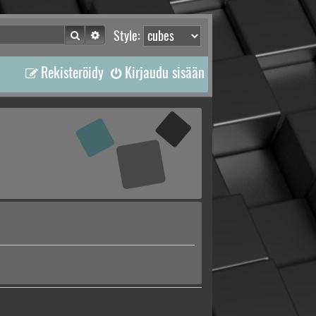
Etsi
Tarkennettu haku
Style:
Rekisteröidy
Kirjaudu sisään