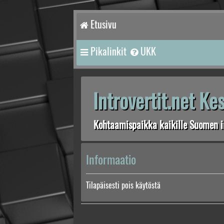
Etusivu
Pikalinkit
UKK
Introvertit.net K
Kohtaamispaikka kaikille Suomen in
Informaatio
Tilapäisesti pois käytöstä