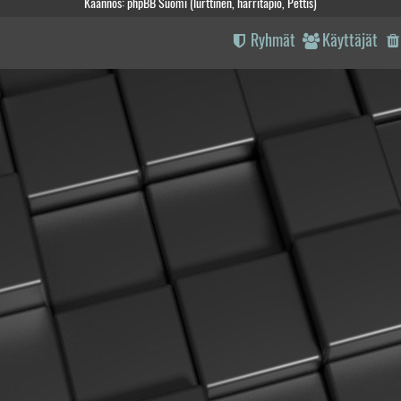
Käännös: phpBB Suomi (lurttinen, harritapio, Pettis)
Ryhmät
Käyttäjät