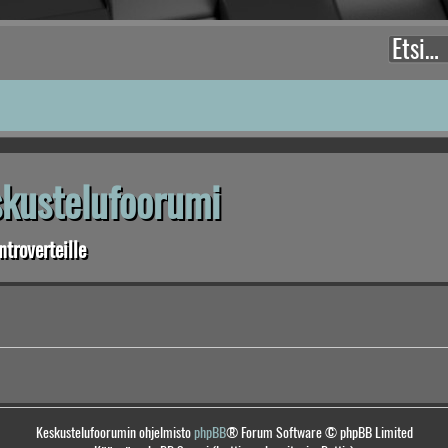
eskustelufoorumi
troverteille
Keskustelufoorumin ohjelmisto
phpBB
® Forum Software © phpBB Limited