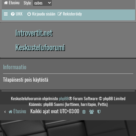
Etusivu
Style:
UKK
Kirjaudu sisään
Rekisteröidy
Introvertit.net
Keskustelufoorumi
Informaatio
Tilapäisesti pois käytöstä
Keskustelufoorumin ohjelmisto
phpBB
® Forum Software © phpBB Limited
Käännös: phpBB Suomi (lurttinen, harritapio, Pettis)
Etusivu
Kaikki ajat ovat
UTC+03:00