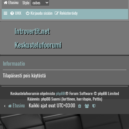
Etusivu
Style:
UKK
Kirjaudu sisään
Rekisteröidy
Introvertit.net
Keskustelufoorumi
Informaatio
Tilapäisesti pois käytöstä
Keskustelufoorumin ohjelmisto
phpBB
® Forum Software © phpBB Limited
Käännös: phpBB Suomi (lurttinen, harritapio, Pettis)
Etusivu
Kaikki ajat ovat
UTC+03:00