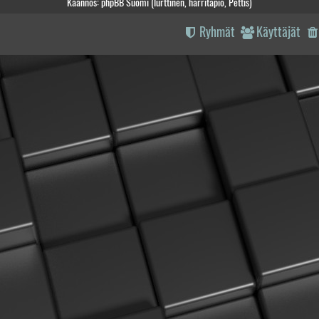
Käännös: phpBB Suomi (lurttinen, harritapio, Pettis)
Ryhmät
Käyttäjät