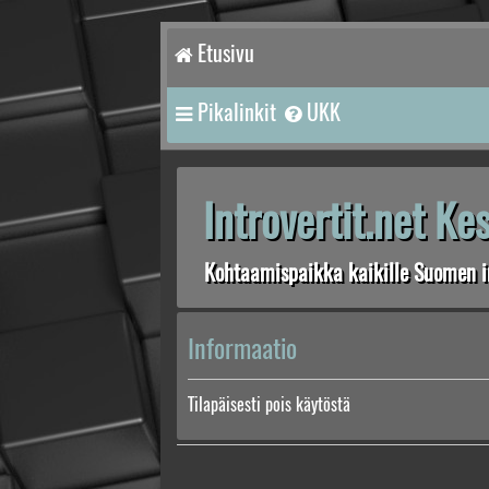
Etusivu
Pikalinkit
UKK
Introvertit.net K
Kohtaamispaikka kaikille Suomen in
Informaatio
Tilapäisesti pois käytöstä