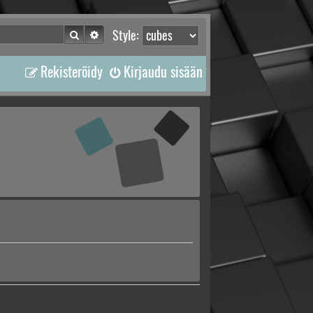
Etsi
Tarkennettu haku
Style:
Rekisteröidy
Kirjaudu sisään