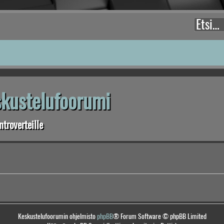
eskustelufoorumi
troverteille
Keskustelufoorumin ohjelmisto
phpBB
® Forum Software © phpBB Limited