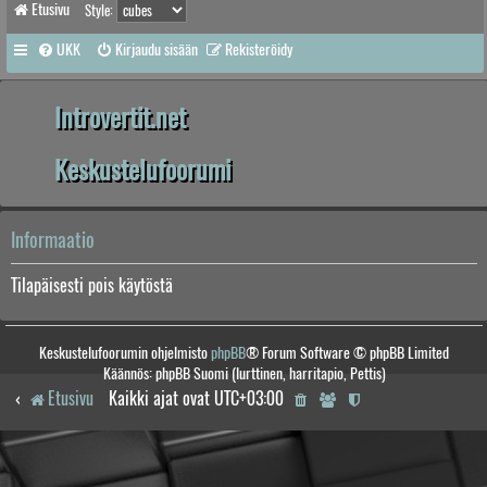
Etusivu
Style:
UKK
Kirjaudu sisään
Rekisteröidy
Introvertit.net
Keskustelufoorumi
Informaatio
Tilapäisesti pois käytöstä
Keskustelufoorumin ohjelmisto
phpBB
® Forum Software © phpBB Limited
Käännös: phpBB Suomi (lurttinen, harritapio, Pettis)
Etusivu
Kaikki ajat ovat
UTC+03:00