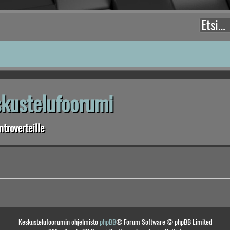
eskustelufoorumi
troverteille
Keskustelufoorumin ohjelmisto
phpBB
® Forum Software © phpBB Limited