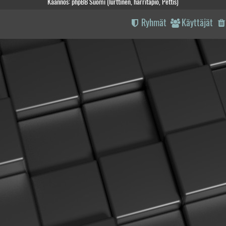
Käännös: phpBB Suomi (lurttinen, harritapio, Pettis)
Ryhmät
Käyttäjät