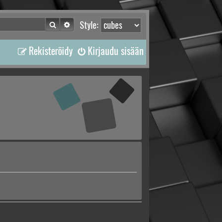
Etsi
Tarkennettu haku
Style:
Rekisteröidy
Kirjaudu sisään