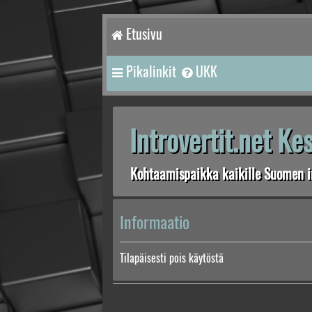
Etusivu
Pikalinkit
UKK
Introvertit.net K
Kohtaamispaikka kaikille Suomen in
Informaatio
Tilapäisesti pois käytöstä