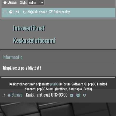
Etusivu
Style:
UKK
Kirjaudu sisään
Rekisteröidy
Introvertit.net
Keskustelufoorumi
Informaatio
Tilapäisesti pois käytöstä
Keskustelufoorumin ohjelmisto
phpBB
® Forum Software © phpBB Limited
Käännös: phpBB Suomi (lurttinen, harritapio, Pettis)
Etusivu
Kaikki ajat ovat
UTC+03:00