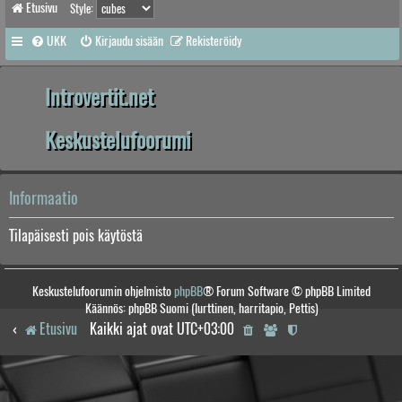
Etusivu
Style:
UKK
Kirjaudu sisään
Rekisteröidy
Introvertit.net
Keskustelufoorumi
Informaatio
Tilapäisesti pois käytöstä
Keskustelufoorumin ohjelmisto
phpBB
® Forum Software © phpBB Limited
Käännös: phpBB Suomi (lurttinen, harritapio, Pettis)
Etusivu
Kaikki ajat ovat
UTC+03:00