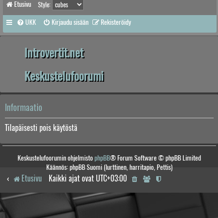
Etusivu
Style:
UKK
Kirjaudu sisään
Rekisteröidy
Introvertit.net
Keskustelufoorumi
Informaatio
Tilapäisesti pois käytöstä
Keskustelufoorumin ohjelmisto
phpBB
® Forum Software © phpBB Limited
Käännös: phpBB Suomi (lurttinen, harritapio, Pettis)
Etusivu
Kaikki ajat ovat
UTC+03:00