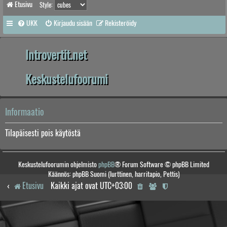
Etusivu
Style:
UKK
Kirjaudu sisään
Rekisteröidy
Introvertit.net
Keskustelufoorumi
Informaatio
Tilapäisesti pois käytöstä
Keskustelufoorumin ohjelmisto
phpBB
® Forum Software © phpBB Limited
Käännös: phpBB Suomi (lurttinen, harritapio, Pettis)
Etusivu
Kaikki ajat ovat
UTC+03:00