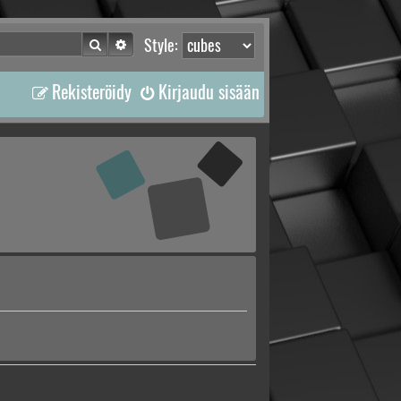
Etsi
Tarkennettu haku
Style:
Rekisteröidy
Kirjaudu sisään