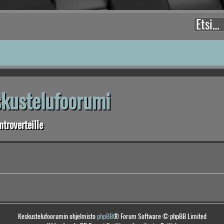
eskustelufoorumi
troverteille
Keskustelufoorumin ohjelmisto
phpBB
® Forum Software © phpBB Limited