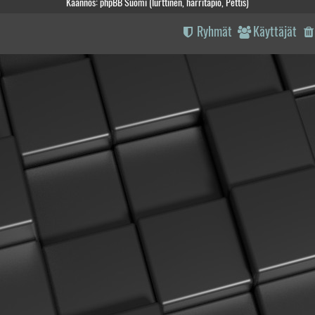
Käännös: phpBB Suomi (lurttinen, harritapio, Pettis)
Ryhmät
Käyttäjät