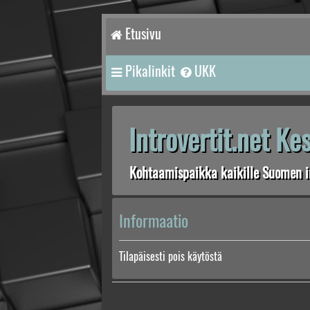
Etusivu
Pikalinkit
UKK
Introvertit.net K
Kohtaamispaikka kaikille Suomen in
Informaatio
Tilapäisesti pois käytöstä