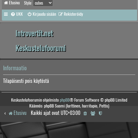
Etusivu
Style:
UKK
Kirjaudu sisään
Rekisteröidy
Introvertit.net
Keskustelufoorumi
Informaatio
Tilapäisesti pois käytöstä
Keskustelufoorumin ohjelmisto
phpBB
® Forum Software © phpBB Limited
Käännös: phpBB Suomi (lurttinen, harritapio, Pettis)
Etusivu
Kaikki ajat ovat
UTC+03:00