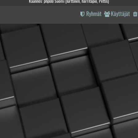
Käännös: phpBB Suomi (lurttinen, harritapio, Pettis)
Ryhmät
Käyttäjät