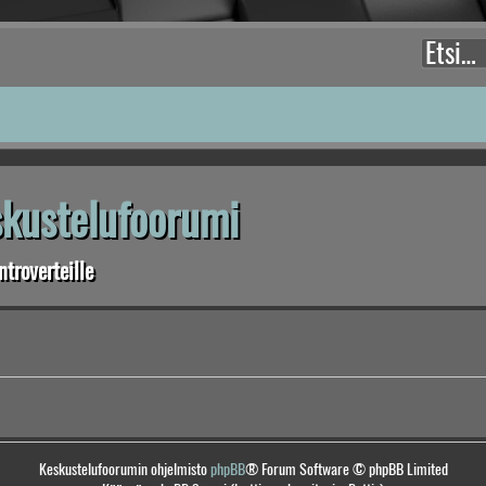
eskustelufoorumi
troverteille
Keskustelufoorumin ohjelmisto
phpBB
® Forum Software © phpBB Limited