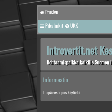
Etusivu
Pikalinkit
UKK
Introvertit.net K
Kohtaamispaikka kaikille Suomen in
Informaatio
Tilapäisesti pois käytöstä