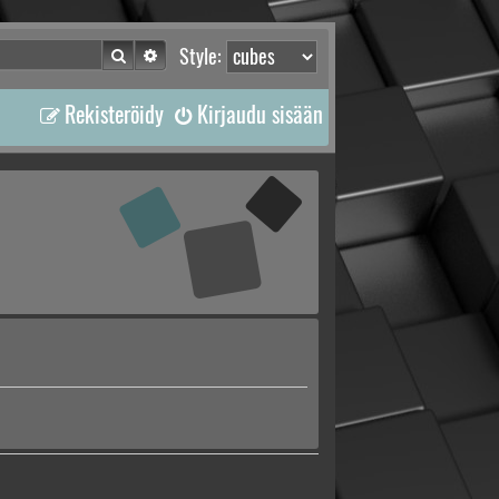
Etsi
Tarkennettu haku
Style:
Rekisteröidy
Kirjaudu sisään