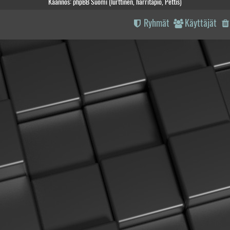
Käännös: phpBB Suomi (lurttinen, harritapio, Pettis)
Ryhmät
Käyttäjät