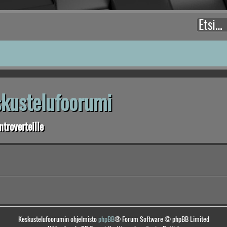
eskustelufoorumi
troverteille
Keskustelufoorumin ohjelmisto
phpBB
® Forum Software © phpBB Limited