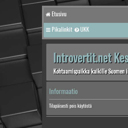
Etusivu
Pikalinkit
UKK
Introvertit.net K
Kohtaamispaikka kaikille Suomen in
Informaatio
Tilapäisesti pois käytöstä