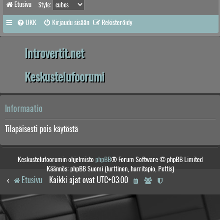
Etusivu
Style:
UKK
Kirjaudu sisään
Rekisteröidy
Introvertit.net
Keskustelufoorumi
Informaatio
Tilapäisesti pois käytöstä
Keskustelufoorumin ohjelmisto
phpBB
® Forum Software © phpBB Limited
Käännös: phpBB Suomi (lurttinen, harritapio, Pettis)
Etusivu
Kaikki ajat ovat
UTC+03:00