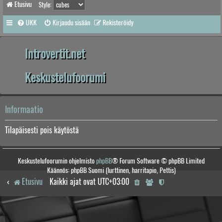
Etusivu
Style:
UKK
Kirjaudu sisään
Rekisteröidy
Introvertit.net
Keskustelufoorumi
Informaatio
Tilapäisesti pois käytöstä
Keskustelufoorumin ohjelmisto
phpBB
® Forum Software © phpBB Limited
Käännös: phpBB Suomi (lurttinen, harritapio, Pettis)
Etusivu
Kaikki ajat ovat
UTC+03:00