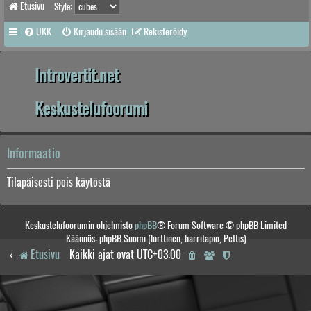
Etusivu
Style:
UKK
Kirjaudu sisään
Rekisteröidy
Introvertit.net
Keskustelufoorumi
Informaatio
Tilapäisesti pois käytöstä
Keskustelufoorumin ohjelmisto
phpBB
® Forum Software © phpBB Limited
Käännös: phpBB Suomi (lurttinen, harritapio, Pettis)
Etusivu
Kaikki ajat ovat
UTC+03:00