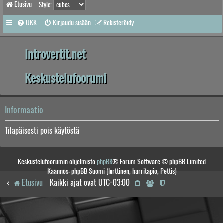
Etusivu
Style:
UKK
Kirjaudu sisään
Rekisteröidy
Introvertit.net
Keskustelufoorumi
Informaatio
Tilapäisesti pois käytöstä
Keskustelufoorumin ohjelmisto
phpBB
® Forum Software © phpBB Limited
Käännös: phpBB Suomi (lurttinen, harritapio, Pettis)
Etusivu
Kaikki ajat ovat
UTC+03:00