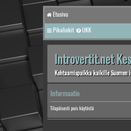
Etusivu
Pikalinkit
UKK
Introvertit.net K
Kohtaamispaikka kaikille Suomen in
Informaatio
Tilapäisesti pois käytöstä