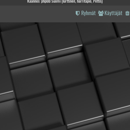
Käännös: phpBB Suomi (lurttinen, harritapio, Pettis)
Ryhmät
Käyttäjät