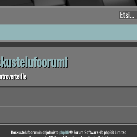
eskustelufoorumi
troverteille
Keskustelufoorumin ohjelmisto
phpBB
® Forum Software © phpBB Limited