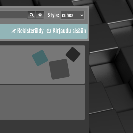
Etsi
Tarkennettu haku
Style:
Rekisteröidy
Kirjaudu sisään