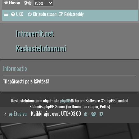
Etusivu
Style:
UKK
Kirjaudu sisään
Rekisteröidy
Introvertit.net
Keskustelufoorumi
Informaatio
Tilapäisesti pois käytöstä
Keskustelufoorumin ohjelmisto
phpBB
® Forum Software © phpBB Limited
Käännös: phpBB Suomi (lurttinen, harritapio, Pettis)
Etusivu
Kaikki ajat ovat
UTC+03:00