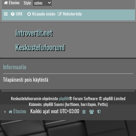
Etusivu
Style:
UKK
Kirjaudu sisään
Rekisteröidy
Introvertit.net
Keskustelufoorumi
Informaatio
Tilapäisesti pois käytöstä
Keskustelufoorumin ohjelmisto
phpBB
® Forum Software © phpBB Limited
Käännös: phpBB Suomi (lurttinen, harritapio, Pettis)
Etusivu
Kaikki ajat ovat
UTC+03:00