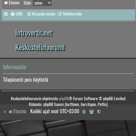
Etusivu
Style:
UKK
Kirjaudu sisään
Rekisteröidy
Introvertit.net
Keskustelufoorumi
Informaatio
Tilapäisesti pois käytöstä
Keskustelufoorumin ohjelmisto
phpBB
® Forum Software © phpBB Limited
Käännös: phpBB Suomi (lurttinen, harritapio, Pettis)
Etusivu
Kaikki ajat ovat
UTC+03:00