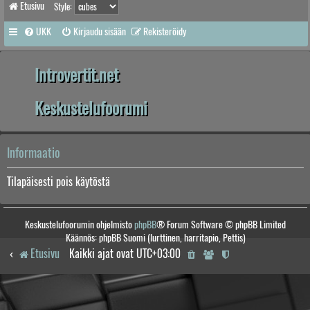
Etusivu
Style:
UKK
Kirjaudu sisään
Rekisteröidy
Introvertit.net
Keskustelufoorumi
Informaatio
Tilapäisesti pois käytöstä
Keskustelufoorumin ohjelmisto
phpBB
® Forum Software © phpBB Limited
Käännös: phpBB Suomi (lurttinen, harritapio, Pettis)
Etusivu
Kaikki ajat ovat
UTC+03:00