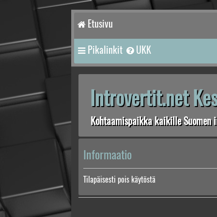
Etusivu
Pikalinkit
UKK
Introvertit.net K
Kohtaamispaikka kaikille Suomen in
Informaatio
Tilapäisesti pois käytöstä