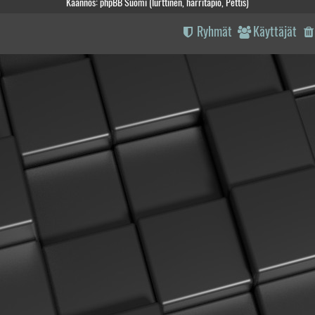
Käännös: phpBB Suomi (lurttinen, harritapio, Pettis)
Ryhmät
Käyttäjät