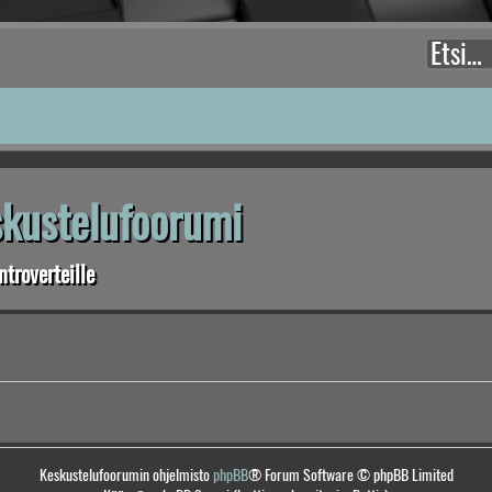
eskustelufoorumi
troverteille
Keskustelufoorumin ohjelmisto
phpBB
® Forum Software © phpBB Limited