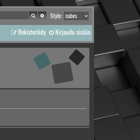
Etsi
Tarkennettu haku
Style:
Rekisteröidy
Kirjaudu sisään