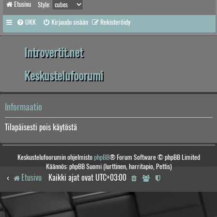
Etusivu
Style:
UKK
Kirjaudu sisään
Rekisteröidy
Introvertit.net
Keskustelufoorumi
Informaatio
Tilapäisesti pois käytöstä
Keskustelufoorumin ohjelmisto
phpBB
® Forum Software © phpBB Limited
Käännös: phpBB Suomi (lurttinen, harritapio, Pettis)
Etusivu
Kaikki ajat ovat
UTC+03:00