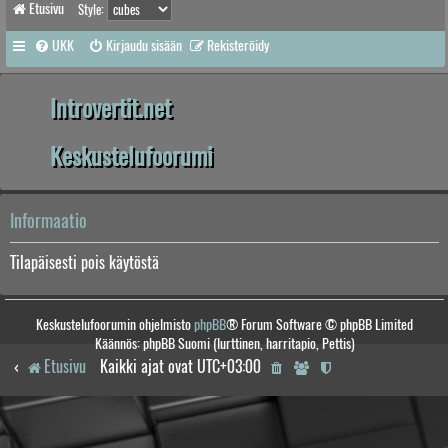
Etusivu
Style:
UKK
Kirjaudu sisään
Rekisteröidy
Introvertit.net
Keskustelufoorumi
Informaatio
Tilapäisesti pois käytöstä
Keskustelufoorumin ohjelmisto
phpBB
® Forum Software © phpBB Limited
Käännös: phpBB Suomi (lurttinen, harritapio, Pettis)
Etusivu
Kaikki ajat ovat
UTC+03:00