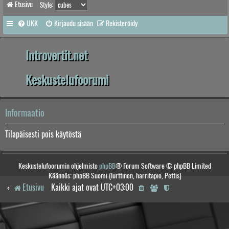
Etusivu
Style:
UKK
Kirjaudu sisään
Rekisteröidy
Introvertit.net
Keskustelufoorumi
Informaatio
Tilapäisesti pois käytöstä
Keskustelufoorumin ohjelmisto
phpBB
® Forum Software © phpBB Limited
Käännös: phpBB Suomi (lurttinen, harritapio, Pettis)
Etusivu
Kaikki ajat ovat
UTC+03:00