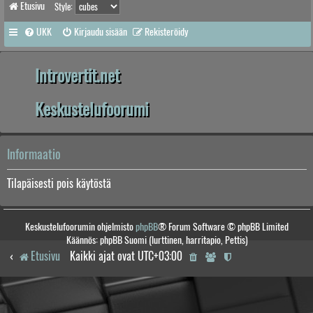
Etusivu
Style:
UKK
Kirjaudu sisään
Rekisteröidy
Introvertit.net
Keskustelufoorumi
Informaatio
Tilapäisesti pois käytöstä
Keskustelufoorumin ohjelmisto
phpBB
® Forum Software © phpBB Limited
Käännös: phpBB Suomi (lurttinen, harritapio, Pettis)
Etusivu
Kaikki ajat ovat
UTC+03:00