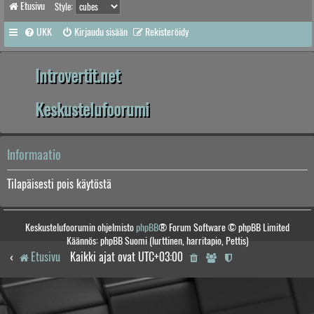
Etusivu
Style:
UKK
Kirjaudu sisään
Rekisteröidy
Introvertit.net
Keskustelufoorumi
Informaatio
Tilapäisesti pois käytöstä
Keskustelufoorumin ohjelmisto
phpBB
® Forum Software © phpBB Limited
Käännös: phpBB Suomi (lurttinen, harritapio, Pettis)
Etusivu
Kaikki ajat ovat
UTC+03:00