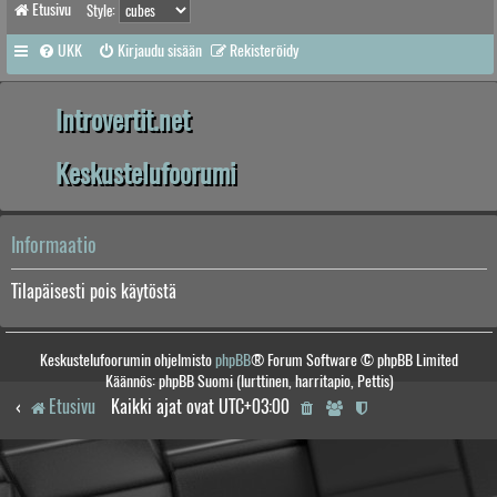
Etusivu
Style:
UKK
Kirjaudu sisään
Rekisteröidy
Introvertit.net
Keskustelufoorumi
Informaatio
Tilapäisesti pois käytöstä
Keskustelufoorumin ohjelmisto
phpBB
® Forum Software © phpBB Limited
Käännös: phpBB Suomi (lurttinen, harritapio, Pettis)
Etusivu
Kaikki ajat ovat
UTC+03:00