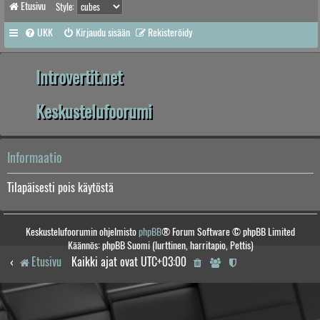
Etusivu
Style:
UKK
Kirjaudu sisään
Rekisteröidy
Introvertit.net
Keskustelufoorumi
Informaatio
Tilapäisesti pois käytöstä
Keskustelufoorumin ohjelmisto
phpBB
® Forum Software © phpBB Limited
Käännös: phpBB Suomi (lurttinen, harritapio, Pettis)
Etusivu
Kaikki ajat ovat
UTC+03:00