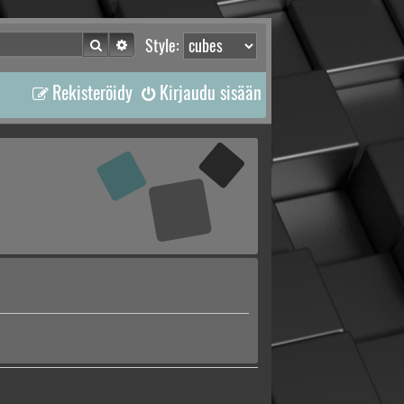
Etsi
Tarkennettu haku
Style:
Rekisteröidy
Kirjaudu sisään