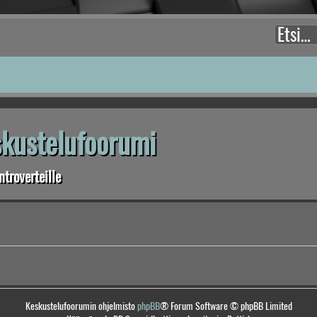
eskustelufoorumi
troverteille
Keskustelufoorumin ohjelmisto
phpBB
® Forum Software © phpBB Limited