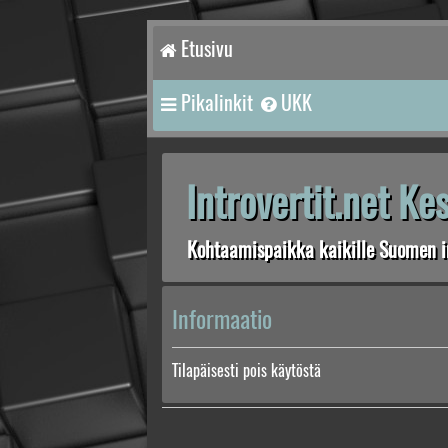
Etusivu
Pikalinkit
UKK
Introvertit.net K
Kohtaamispaikka kaikille Suomen in
Informaatio
Tilapäisesti pois käytöstä