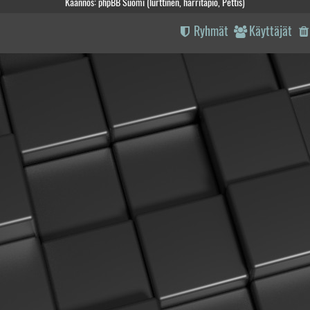
Käännös: phpBB Suomi (lurttinen, harritapio, Pettis)
Ryhmät
Käyttäjät