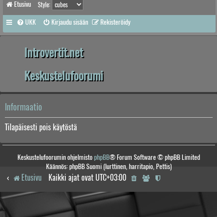
Etusivu
Style:
UKK
Kirjaudu sisään
Rekisteröidy
Introvertit.net
Keskustelufoorumi
Informaatio
Tilapäisesti pois käytöstä
Keskustelufoorumin ohjelmisto
phpBB
® Forum Software © phpBB Limited
Käännös: phpBB Suomi (lurttinen, harritapio, Pettis)
Etusivu
Kaikki ajat ovat
UTC+03:00