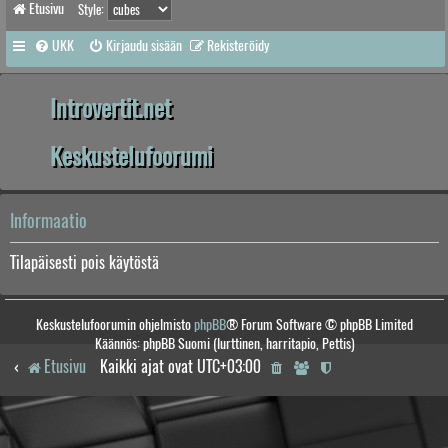
Etusivu
Style:
UKK
Kirjaudu sisään
Rekisteröidy
Introvertit.net
Keskustelufoorumi
Informaatio
Tilapäisesti pois käytöstä
Keskustelufoorumin ohjelmisto
phpBB
® Forum Software © phpBB Limited
Käännös: phpBB Suomi (lurttinen, harritapio, Pettis)
Etusivu
Kaikki ajat ovat
UTC+03:00