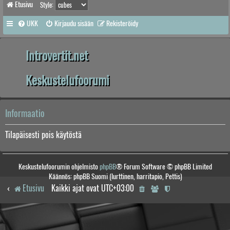
Etusivu
Style:
UKK
Kirjaudu sisään
Rekisteröidy
Introvertit.net
Keskustelufoorumi
Informaatio
Tilapäisesti pois käytöstä
Keskustelufoorumin ohjelmisto
phpBB
® Forum Software © phpBB Limited
Käännös: phpBB Suomi (lurttinen, harritapio, Pettis)
Etusivu
Kaikki ajat ovat
UTC+03:00