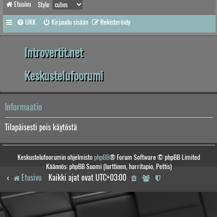
Etusivu
Style:
UKK
Kirjaudu sisään
Rekisteröidy
Introvertit.net
Keskustelufoorumi
Informaatio
Tilapäisesti pois käytöstä
Keskustelufoorumin ohjelmisto
phpBB
® Forum Software © phpBB Limited
Käännös: phpBB Suomi (lurttinen, harritapio, Pettis)
Etusivu
Kaikki ajat ovat
UTC+03:00