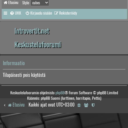
Etusivu
Style:
UKK
Kirjaudu sisään
Rekisteröidy
Introvertit.net
Keskustelufoorumi
Informaatio
Tilapäisesti pois käytöstä
Keskustelufoorumin ohjelmisto
phpBB
® Forum Software © phpBB Limited
Käännös: phpBB Suomi (lurttinen, harritapio, Pettis)
Etusivu
Kaikki ajat ovat
UTC+03:00