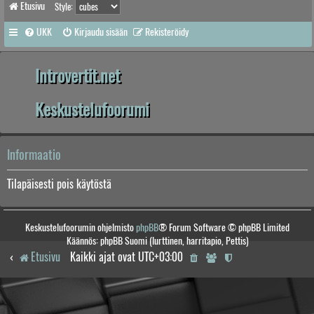
Etusivu
Style:
UKK
Kirjaudu sisään
Rekisteröidy
Introvertit.net
Keskustelufoorumi
Informaatio
Tilapäisesti pois käytöstä
Keskustelufoorumin ohjelmisto
phpBB
® Forum Software © phpBB Limited
Käännös: phpBB Suomi (lurttinen, harritapio, Pettis)
Etusivu
Kaikki ajat ovat
UTC+03:00