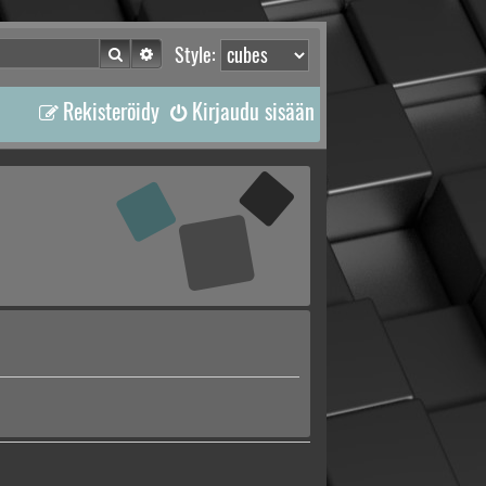
Etsi
Tarkennettu haku
Style:
Rekisteröidy
Kirjaudu sisään