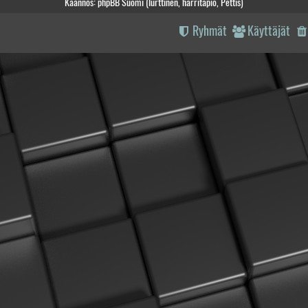
Käännös: phpBB Suomi (lurttinen, harritapio, Pettis)
Ryhmät
Käyttäjät