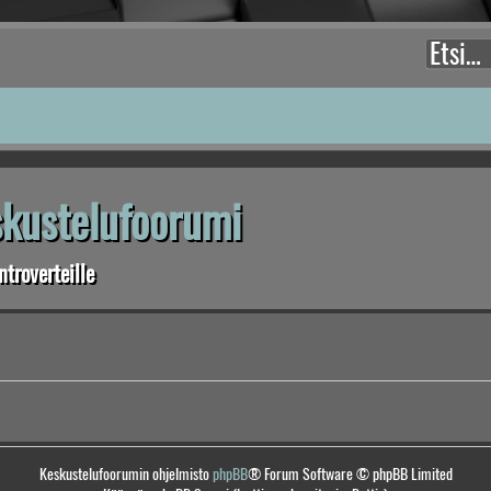
eskustelufoorumi
troverteille
Keskustelufoorumin ohjelmisto
phpBB
® Forum Software © phpBB Limited