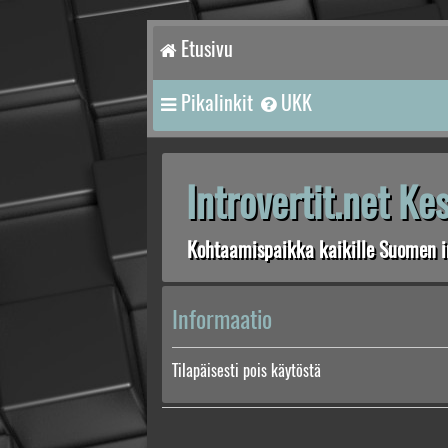
Etusivu
Pikalinkit
UKK
Introvertit.net K
Kohtaamispaikka kaikille Suomen in
Informaatio
Tilapäisesti pois käytöstä