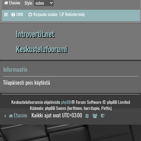
Etusivu
Style:
UKK
Kirjaudu sisään
Rekisteröidy
Introvertit.net
Keskustelufoorumi
Informaatio
Tilapäisesti pois käytöstä
Keskustelufoorumin ohjelmisto
phpBB
® Forum Software © phpBB Limited
Käännös: phpBB Suomi (lurttinen, harritapio, Pettis)
Etusivu
Kaikki ajat ovat
UTC+03:00