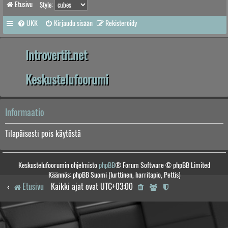
Etusivu
Style:
UKK
Kirjaudu sisään
Rekisteröidy
Introvertit.net
Keskustelufoorumi
Informaatio
Tilapäisesti pois käytöstä
Keskustelufoorumin ohjelmisto
phpBB
® Forum Software © phpBB Limited
Käännös: phpBB Suomi (lurttinen, harritapio, Pettis)
Etusivu
Kaikki ajat ovat
UTC+03:00