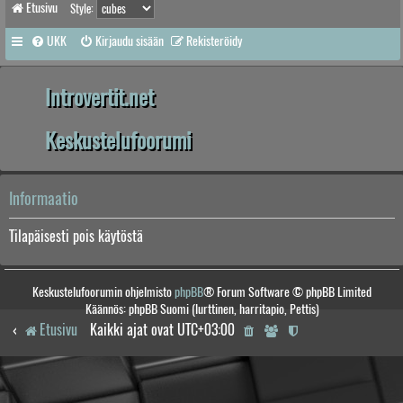
Etusivu
Style:
UKK
Kirjaudu sisään
Rekisteröidy
Introvertit.net
Keskustelufoorumi
Informaatio
Tilapäisesti pois käytöstä
Keskustelufoorumin ohjelmisto
phpBB
® Forum Software © phpBB Limited
Käännös: phpBB Suomi (lurttinen, harritapio, Pettis)
Etusivu
Kaikki ajat ovat
UTC+03:00