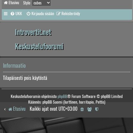
Etusivu
Style:
UKK
Kirjaudu sisään
Rekisteröidy
Introvertit.net
Keskustelufoorumi
Informaatio
Tilapäisesti pois käytöstä
Keskustelufoorumin ohjelmisto
phpBB
® Forum Software © phpBB Limited
Käännös: phpBB Suomi (lurttinen, harritapio, Pettis)
Etusivu
Kaikki ajat ovat
UTC+03:00