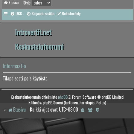
Etusivu
Style:
UKK
Kirjaudu sisään
Rekisteröidy
Introvertit.net
Keskustelufoorumi
Informaatio
Tilapäisesti pois käytöstä
Keskustelufoorumin ohjelmisto
phpBB
® Forum Software © phpBB Limited
Käännös: phpBB Suomi (lurttinen, harritapio, Pettis)
Etusivu
Kaikki ajat ovat
UTC+03:00