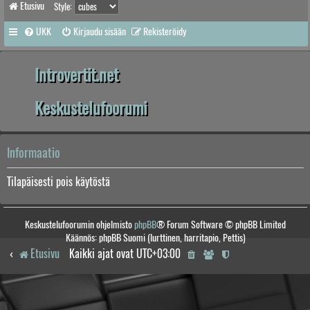
Etusivu
Style:
UKK
Kirjaudu sisään
Rekisteröidy
Introvertit.net
Keskustelufoorumi
Informaatio
Tilapäisesti pois käytöstä
Keskustelufoorumin ohjelmisto
phpBB
® Forum Software © phpBB Limited
Käännös: phpBB Suomi (lurttinen, harritapio, Pettis)
Etusivu
Kaikki ajat ovat
UTC+03:00