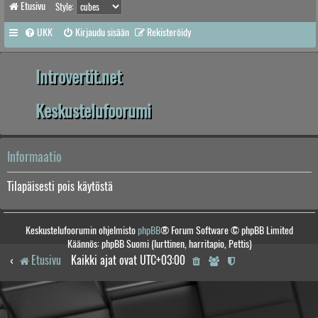
Etusivu
Style:
UKK
Kirjaudu sisään
Rekisteröidy
Introvertit.net
Keskustelufoorumi
Informaatio
Tilapäisesti pois käytöstä
Keskustelufoorumin ohjelmisto
phpBB
® Forum Software © phpBB Limited
Käännös: phpBB Suomi (lurttinen, harritapio, Pettis)
Etusivu
Kaikki ajat ovat
UTC+03:00