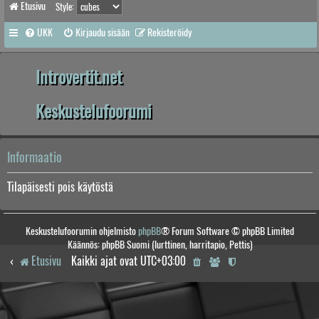
Etusivu
Style:
UKK
Kirjaudu sisään
Rekisteröidy
Introvertit.net
Keskustelufoorumi
Informaatio
Tilapäisesti pois käytöstä
Keskustelufoorumin ohjelmisto
phpBB
® Forum Software © phpBB Limited
Käännös: phpBB Suomi (lurttinen, harritapio, Pettis)
Etusivu
Kaikki ajat ovat
UTC+03:00