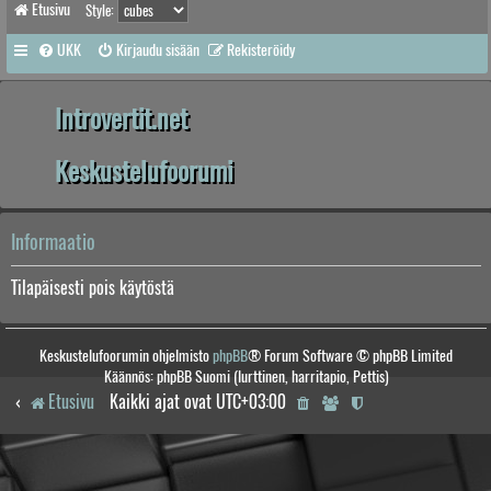
Etusivu
Style:
UKK
Kirjaudu sisään
Rekisteröidy
Introvertit.net
Keskustelufoorumi
Informaatio
Tilapäisesti pois käytöstä
Keskustelufoorumin ohjelmisto
phpBB
® Forum Software © phpBB Limited
Käännös: phpBB Suomi (lurttinen, harritapio, Pettis)
Etusivu
Kaikki ajat ovat
UTC+03:00